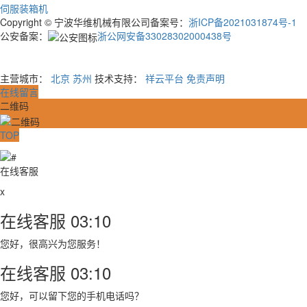
伺服装箱机
Copyright © 宁波华维机械有限公司备案号：
浙ICP备2021031874号-1
公安备案：
浙公网安备33028302000438号
主营城市：
北京
苏州
技术支持：
祥云平台
免责声明
在线留言
二维码
TOP
在线客服
x
在线客服
03:10
您好，很高兴为您服务！
在线客服
03:10
您好，可以留下您的手机电话吗？