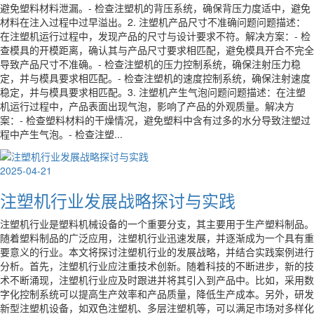
避免塑料材料泄漏。- 检查注塑机的背压系统，确保背压力度适中，避免
材料在注入过程中过早溢出。2. 注塑机产品尺寸不准确问题问题描述：
在注塑机运行过程中，发现产品的尺寸与设计要求不符。解决方案：- 检
查模具的开模距离，确认其与产品尺寸要求相匹配，避免模具开合不完全
导致产品尺寸不准确。- 检查注塑机的压力控制系统，确保注射压力稳
定，并与模具要求相匹配。- 检查注塑机的速度控制系统，确保注射速度
稳定，并与模具要求相匹配。3. 注塑机产生气泡问题问题描述：在注塑
机运行过程中，产品表面出现气泡，影响了产品的外观质量。解决方
案：- 检查塑料材料的干燥情况，避免塑料中含有过多的水分导致注塑过
程中产生气泡。- 检查注塑...
2025-04-21
注塑机行业发展战略探讨与实践
注塑机行业是塑料机械设备的一个重要分支，其主要用于生产塑料制品。
随着塑料制品的广泛应用，注塑机行业迅速发展，并逐渐成为一个具有重
要意义的行业。本文将探讨注塑机行业的发展战略，并结合实践案例进行
分析。首先，注塑机行业应注重技术创新。随着科技的不断进步，新的技
术不断涌现，注塑机行业应及时跟进并将其引入到产品中。比如，采用数
字化控制系统可以提高生产效率和产品质量，降低生产成本。另外，研发
新型注塑机设备，如双色注塑机、多层注塑机等，可以满足市场对多样化