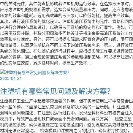
中的关键元件，其性能直接影响着注塑机的运行效率。在选择液压泵时，
应考虑注塑机的规格和需求，选择合适的流量和压力。同时，还应考虑液
压泵的效率和能耗。选用高效率的液压泵可以降低能耗，提高生产效率。
其次，进行液压系统的优化设计。注塑机液压系统中的元件、管路和回路
应进行合理的布局和设计，以确保液压系统的稳定性和可靠性。例如，可
以采用双泵并联、并联分配阀和多回路设计等措施来提高液压系统的工作
效率和响应速度。另外，还可以根据实际需求配置合适的压力阀、限压阀
和流量阀，以满足注塑机在不同工况下的液压系统需求。第三，进行液压
系统的优化调试。在注塑机的运行过程中，应根据实际工作要求进行液压
系统的调整。通过合理设置液压系统的参数和控制策略，可以提高注塑机
的动态响应速度，减少循环时间，提高生产效率...
2025-04-21
注塑机有哪些常见问题及解决方案？
注塑机在工业生产中起着非常重要的作用，但在实际使用过程中常常会出
现一些问题。下面是注塑机常见问题及解决方案的一些示例。1. 注塑机
漏料问题问题描述：在注塑机运行过程中，发现塑料材料没有被完全注入
模具中，导致产品出现缺口或表面不光滑的问题。解决方案：- 检查注塑
机的温控系统，确保温度稳定在设定值范围内，避免温度过高或过低导致
材料无法正常流动。- 检查模具和注塑机之间的接口，确保密封性良好，