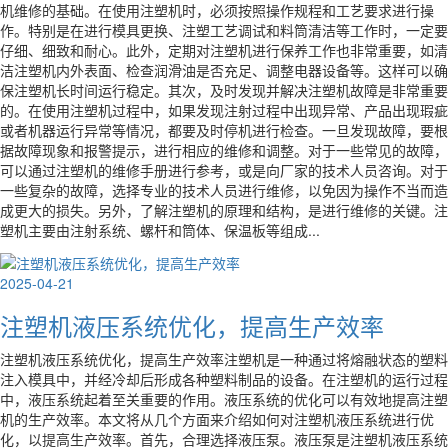
机维修的基础。在使用注塑机时，必须按照操作规程和工艺要求进行操
作。特别是在进行模具更换、注塑工艺调试和料筒清洁等工作时，一定要
仔细、细致和耐心。此外，定期对注塑机进行保养工作也非常重要，如清
洁注塑机内外表面、检查润滑油是否充足、调整电器设备等。这样可以确
保注塑机长时间运行稳定。其次，及时发现并解决注塑机故障是非常重要
的。在使用注塑机过程中，如果发现注射过程中出现异常、产品出现瑕疵
或者机器运行异常等情况，都要及时停机进行检查。一旦发现故障，要根
据故障现象和报警提示，进行相应的维修和调整。对于一些常见的故障，
可以通过注塑机的维修手册进行参考，或是向厂家的技术人员咨询。对于
一些复杂的故障，选择专业的技术人员进行维修，以免因为操作不当而造
成更大的损失。另外，了解注塑机的原理和结构，是进行维修的关键。注
塑机主要由注射系统、螺杆和筒体、保温板等组成...
2025-04-21
注塑机液压系统优化，提高生产效率
注塑机液压系统优化，提高生产效率注塑机是一种通过将熔融状态的塑料
注入模具中，并经冷却后形成各种塑料制品的设备。在注塑机的运行过程
中，液压系统起着至关重要的作用。液压系统的优化可以有效地提高注塑
机的生产效率。本文将从几个方面来介绍如何对注塑机液压系统进行优
化，以提高生产效率。首先，合理选择液压泵。液压泵是注塑机液压系统