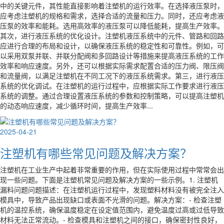
中的关键元件，其性能直接影响着注塑机的运行效率。在选择液压泵时，
应考虑注塑机的规格和需求，选择合适的流量和压力。同时，还应考虑液
压泵的效率和能耗。选用高效率的液压泵可以降低能耗，提高生产效率。
其次，进行液压系统的优化设计。注塑机液压系统中的元件、管路和回路
应进行合理的布局和设计，以确保液压系统的稳定性和可靠性。例如，可
以采用双泵并联、并联分配阀和多回路设计等措施来提高液压系统的工作
效率和响应速度。另外，还可以根据实际需求配置合适的压力阀、限压阀
和流量阀，以满足注塑机在不同工况下的液压系统需求。第三，进行液压
系统的优化调试。在注塑机的运行过程中，应根据实际工作要求进行液压
系统的调整。通过合理设置液压系统的参数和控制策略，可以提高注塑机
的动态响应速度，减少循环时间，提高生产效率...
2025-04-21
注塑机有哪些常见问题及解决方案？
注塑机在工业生产中起着非常重要的作用，但在实际使用过程中常常会出
现一些问题。下面是注塑机常见问题及解决方案的一些示例。1. 注塑机
漏料问题问题描述：在注塑机运行过程中，发现塑料材料没有被完全注入
模具中，导致产品出现缺口或表面不光滑的问题。解决方案：- 检查注塑
机的温控系统，确保温度稳定在设定值范围内，避免温度过高或过低导致
材料无法正常流动。- 检查模具和注塑机之间的接口，确保密封性良好，