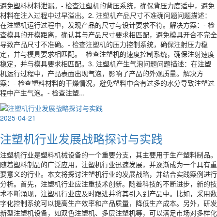
避免塑料材料泄漏。- 检查注塑机的背压系统，确保背压力度适中，避免
材料在注入过程中过早溢出。2. 注塑机产品尺寸不准确问题问题描述：
在注塑机运行过程中，发现产品的尺寸与设计要求不符。解决方案：- 检
查模具的开模距离，确认其与产品尺寸要求相匹配，避免模具开合不完全
导致产品尺寸不准确。- 检查注塑机的压力控制系统，确保注射压力稳
定，并与模具要求相匹配。- 检查注塑机的速度控制系统，确保注射速度
稳定，并与模具要求相匹配。3. 注塑机产生气泡问题问题描述：在注塑
机运行过程中，产品表面出现气泡，影响了产品的外观质量。解决方
案：- 检查塑料材料的干燥情况，避免塑料中含有过多的水分导致注塑过
程中产生气泡。- 检查注塑...
2025-04-21
注塑机行业发展战略探讨与实践
注塑机行业是塑料机械设备的一个重要分支，其主要用于生产塑料制品。
随着塑料制品的广泛应用，注塑机行业迅速发展，并逐渐成为一个具有重
要意义的行业。本文将探讨注塑机行业的发展战略，并结合实践案例进行
分析。首先，注塑机行业应注重技术创新。随着科技的不断进步，新的技
术不断涌现，注塑机行业应及时跟进并将其引入到产品中。比如，采用数
字化控制系统可以提高生产效率和产品质量，降低生产成本。另外，研发
新型注塑机设备，如双色注塑机、多层注塑机等，可以满足市场对多样化