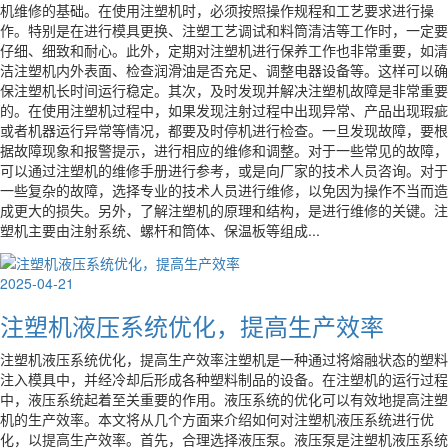
机维修的基础。在使用注塑机时，必须按照操作规程和工艺要求进行操
作。特别是在进行模具更换、注塑工艺调试和料筒清洁等工作时，一定要
仔细、细致和耐心。此外，定期对注塑机进行保养工作也非常重要，如清
洁注塑机内外表面、检查润滑油是否充足、调整电器设备等。这样可以确
保注塑机长时间运行稳定。其次，及时发现并解决注塑机故障是非常重要
的。在使用注塑机过程中，如果发现注射过程中出现异常、产品出现瑕疵
或者机器运行异常等情况，都要及时停机进行检查。一旦发现故障，要根
据故障现象和报警提示，进行相应的维修和调整。对于一些常见的故障，
可以通过注塑机的维修手册进行参考，或是向厂家的技术人员咨询。对于
一些复杂的故障，选择专业的技术人员进行维修，以免因为操作不当而造
成更大的损失。另外，了解注塑机的原理和结构，是进行维修的关键。注
塑机主要由注射系统、螺杆和筒体、保温板等组成...
2025-04-21
注塑机液压系统优化，提高生产效率
注塑机液压系统优化，提高生产效率注塑机是一种通过将熔融状态的塑料
注入模具中，并经冷却后形成各种塑料制品的设备。在注塑机的运行过程
中，液压系统起着至关重要的作用。液压系统的优化可以有效地提高注塑
机的生产效率。本文将从几个方面来介绍如何对注塑机液压系统进行优
化，以提高生产效率。首先，合理选择液压泵。液压泵是注塑机液压系统