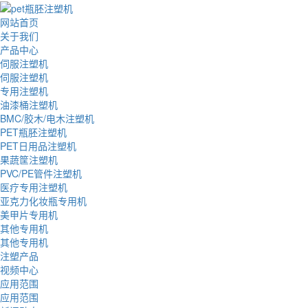
网站首页
关于我们
产品中心
伺服注塑机
伺服注塑机
专用注塑机
油漆桶注塑机
BMC/胶木/电木注塑机
PET瓶胚注塑机
PET日用品注塑机
果蔬筐注塑机
PVC/PE管件注塑机
医疗专用注塑机
亚克力化妆瓶专用机
美甲片专用机
其他专用机
其他专用机
注塑产品
视频中心
应用范围
应用范围