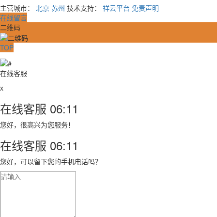
主营城市：
北京
苏州
技术支持：
祥云平台
免责声明
在线留言
二维码
TOP
在线客服
x
在线客服
06:11
您好，很高兴为您服务！
在线客服
06:11
您好，可以留下您的手机电话吗？