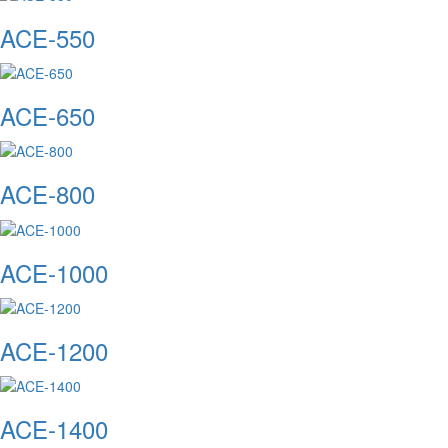
ACE-550
ACE-650
ACE-800
ACE-1000
ACE-1200
ACE-1400