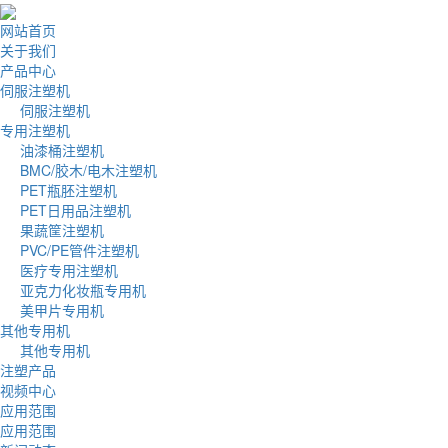
网站首页
关于我们
产品中心
伺服注塑机
伺服注塑机
专用注塑机
油漆桶注塑机
BMC/胶木/电木注塑机
PET瓶胚注塑机
PET日用品注塑机
果蔬筐注塑机
PVC/PE管件注塑机
医疗专用注塑机
亚克力化妆瓶专用机
美甲片专用机
其他专用机
其他专用机
注塑产品
视频中心
应用范围
应用范围