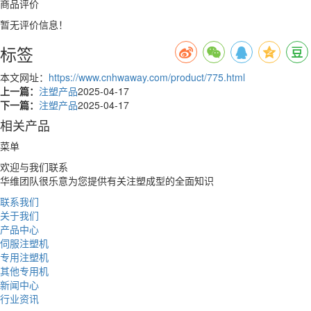
商品评价
暂无评价信息！
标签
本文网址：
https://www.cnhwaway.com/product/775.html
上一篇：
注塑产品
2025-04-17
下一篇：
注塑产品
2025-04-17
相关产品
菜单
欢迎与我们联系
华维团队很乐意为您提供有关注塑成型的全面知识
联系我们
关于我们
产品中心
伺服注塑机
专用注塑机
其他专用机
新闻中心
行业资讯