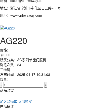
邮箱：sales@cnhwaway.com
地址：浙江省宁波市奉化区白云路200号
网址：www.cnhwaway.com
AG220
价格：
￥
0.00
所属分类：
AG系列节能伺服机
浏览次数：
24
二维码：
发布时间：
2025-04-17 10:31:08
数量：
-
+
商品缺货
加入购物车
立即购买
产品概述