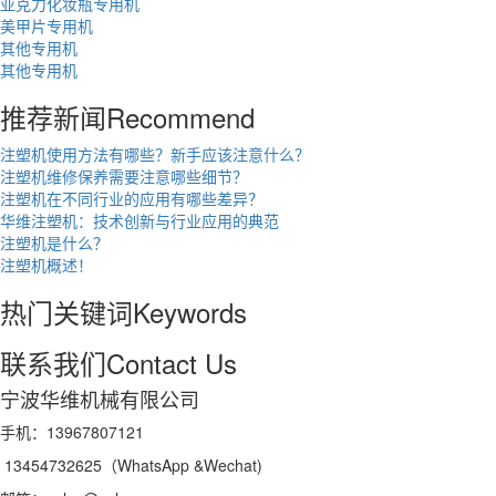
亚克力化妆瓶专用机
美甲片专用机
其他专用机
其他专用机
推荐新闻
Recommend
注塑机使用方法有哪些？新手应该注意什么？
注塑机维修保养需要注意哪些细节？
注塑机在不同行业的应用有哪些差异？
华维注塑机：技术创新与行业应用的典范
注塑机是什么？
注塑机概述！
热门关键词
Keywords
联系我们
Contact Us
宁波华维机械有限公司
手机：13967807121
13454732625（WhatsApp &Wechat)