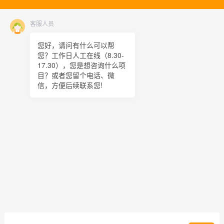
邮箱
联系
客服人员
在线留言
二维码
您好，请问有什么可以帮
您？工作日人工在线（8.30-
TOP
17.30），您是想咨询什么项
目？或者您留个电话、微
在线客服
信，方便后续联系您!
x
在线客服
11:37
您好，很高兴为您服务！
在线客服
11:37
您好，可以留下您的手机电话吗？