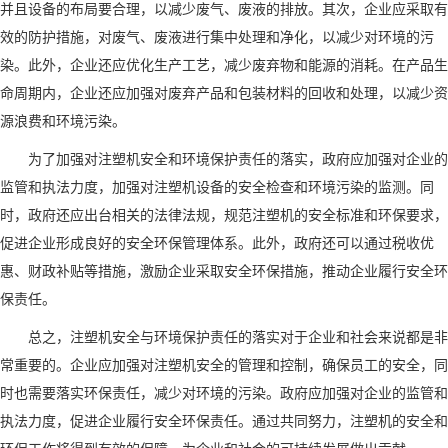
并且设备的布局要合理，以减少废气、废液的排放。其次，企业应采取有
效的防护措施，对废气、废液进行集中处理和净化，以减少对环境的污
染。此外，企业还应优化生产工艺，减少废弃物和能源的消耗。在产品生
命周期内，企业还应加强对废弃产品和包装材料的回收和处理，以减少资
源浪费和环境污染。
为了加强对注塑机安全和环境保护责任的落实，政府应加强对企业的
监管和执法力度，加强对注塑机设备的安全检查和环境污染的监测。同
时，政府还应出台相关的法律法规，规范注塑机的安全标准和环保要求，
促进企业形成良好的安全环保管理体系。此外，政府还可以通过税收优
惠、财政补贴等措施，激励企业采取安全环保措施，推动企业履行安全环
保责任。
总之，注塑机安全与环境保护责任的落实对于企业和社会来说都是非
常重要的。企业应加强对注塑机安全的管理和控制，确保员工的安全，同
时也需要落实环保责任，减少对环境的污染。政府应加强对企业的监管和
执法力度，促进企业履行安全环保责任。通过共同努力，注塑机的安全和
环保工作将得到有效的保障，为企业和社会的可持续发展做出贡献。